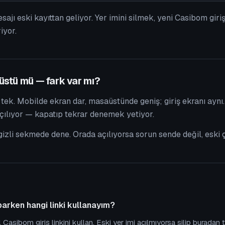
ajı eski kayıttan geliyor. Yer imini silmek, yeni Casibom giriş 
iyor.
üstü mü — fark var mı?
tek. Mobilde ekran dar, masaüstünde geniş; giriş ekranı aynı
çılıyor — kapatıp tekrar denemek yetiyor.
gizli sekmede dene. Orada açılıyorsa sorun sende değil, eski 
arken hangi linki kullanayım?
asibom giriş linkini kullan. Eski yer imi açılmıyorsa silip buradan te