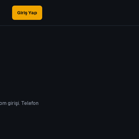
Giriş Yap
m girişi. Telefon