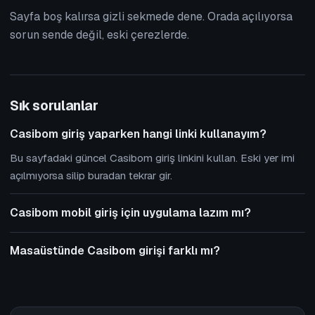
Sayfa boş kalırsa gizli sekmede dene. Orada açılıyorsa
sorun sende değil, eski çerezlerde.
Sık sorulanlar
Casibom giriş yaparken hangi linki kullanayım?
Bu sayfadaki güncel Casibom giriş linkini kullan. Eski yer imi
açılmıyorsa silip buradan tekrar gir.
Casibom mobil giriş için uygulama lazım mı?
Masaüstünde Casibom girişi farklı mı?